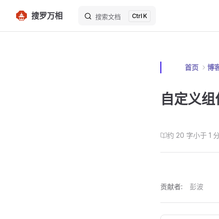
搜罗万相
K
Skip to content
搜索文档
首页
博
自定义组
约 20 字
小于 1 
贡献者:
彭波