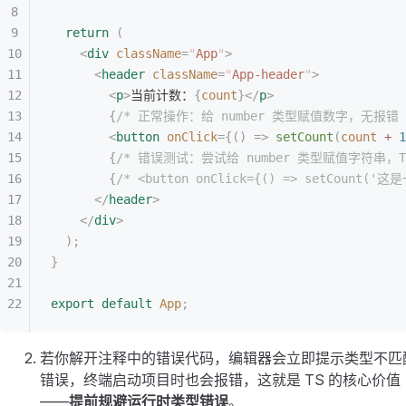
  return
 (
    <
div
 className
=
"
App
"
>
      <
header
 className
=
"
App-header
"
>
        <
p
>
当前计数：
{
count
}</
p
>
        {
/* 正常操作：给 number 类型赋值数字，无报错 
        <
button
 onClick
={()
 =>
 setCount
(
count
 +
 1
        {
/* 错误测试：尝试给 number 类型赋值字符串，
        {
/* <button onClick={() => setCount(
      </
header
>
    </
div
>
  );
}
export
 default
 App
;
若你解开注释中的错误代码，编辑器会立即提示类型不匹
错误，终端启动项目时也会报错，这就是 TS 的核心价值
——
提前规避运行时类型错误
。