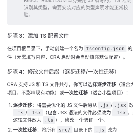
React、React DOM 本身是用 JS 编写的，TS 无法
识别其类型，需要安装对应的类型声明才能正常校
验。
步骤 3：添加 TS 配置文件
在项目根目录下，手动创建一个名为
的
tsconfig.json
件（无需填写内容，CRA 启动时会自动填充默认配置）。
步骤 4：修改文件后缀（逐步迁移/一次性迁移）
CRA 支持 JS 和 TS 文件共存，你可以选择
逐步迁移
（适合
项目，不影响现有功能）或
一次性迁移
（适合小型项目）：
逐步迁移
：将需要优化的 JS 文件后缀从
/
.js
.jsx
/
（包含 JSX 语法的文件必须改为
，
.ts
.tsx
.tsx
逻辑文件改为
），修改一个验证一个。
.ts
一次性迁移
：将所有
目录下的
改为
src/
.js